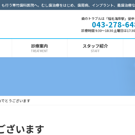
）も行う寒竹歯科医院へ。むし歯治療をはじめ、歯周病、インプラント、義歯治療
歯のトラブルは「稲毛海岸駅」徒歩
043-278-64
診療時間 9:30～18:30 土曜日は17:
診療案内
スタッフ紹介
TREATMENT
STAFF
めでとうございます
ございます