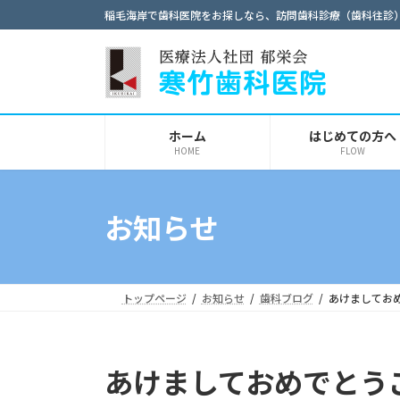
コ
ナ
稲毛海岸で歯科医院をお探しなら、訪問歯科診療（歯科往診
ン
ビ
テ
ゲ
ン
ー
ツ
シ
へ
ョ
ホーム
はじめての方へ
ス
ン
HOME
FLOW
キ
に
ッ
移
プ
動
お知らせ
トップページ
お知らせ
歯科ブログ
あけましてお
あけましておめでとう