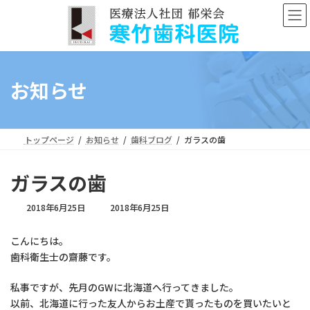
コ
ナ
ン
ビ
テ
ゲ
ン
ー
ツ
シ
へ
ョ
お知らせ
ス
ン
キ
に
ッ
移
プ
動
トップページ
お知らせ
歯科ブログ
ガラスの歯
ガラスの歯
最
2018年6月25日
2018年6月25日
終
更
こんにちは。
新
歯科衛生士の齋藤です。
日
時
:
私事ですが、先月のGWに北海道へ行ってきました。
以前、北海道に行った友人からお土産で貰ったものを買いたいと