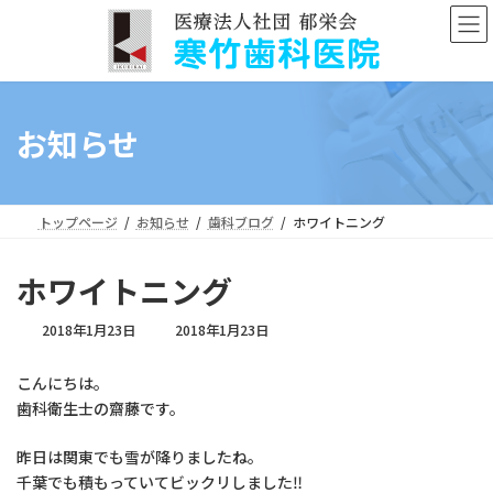
コ
ナ
ン
ビ
テ
ゲ
ン
ー
ツ
シ
へ
ョ
お知らせ
ス
ン
キ
に
ッ
移
プ
動
トップページ
お知らせ
歯科ブログ
ホワイトニング
ホワイトニング
最
2018年1月23日
2018年1月23日
終
更
こんにちは。
新
歯科衛生士の齋藤です。
日
時
:
昨日は関東でも雪が降りましたね。
千葉でも積もっていてビックリしました‼︎