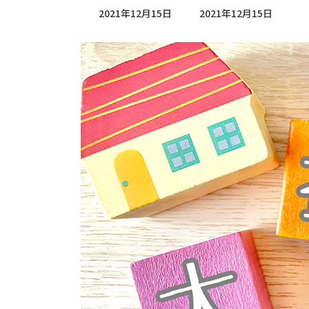
最
2021年12月15日
2021年12月15日
終
更
新
日
時
: