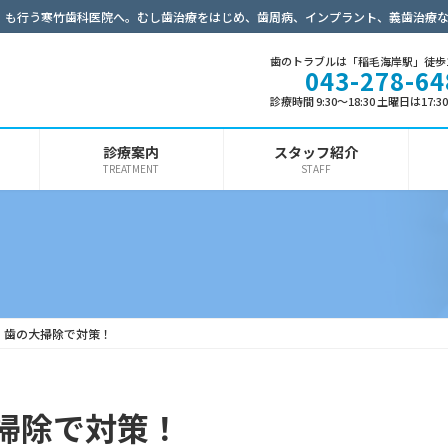
）も行う寒竹歯科医院へ。むし歯治療をはじめ、歯周病、インプラント、義歯治療
歯のトラブルは「稲毛海岸駅」徒歩
043-278-64
診療時間 9:30～18:30 土曜日は17:
診療案内
スタッフ紹介
TREATMENT
STAFF
、歯の大掃除で対策！
掃除で対策！