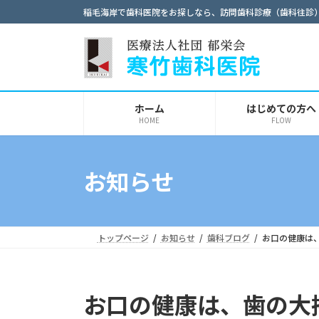
コ
ナ
稲毛海岸で歯科医院をお探しなら、訪問歯科診療（歯科往診
ン
ビ
テ
ゲ
ン
ー
ツ
シ
へ
ョ
ホーム
はじめての方へ
ス
ン
HOME
FLOW
キ
に
ッ
移
プ
動
お知らせ
トップページ
お知らせ
歯科ブログ
お口の健康は
お口の健康は、歯の大