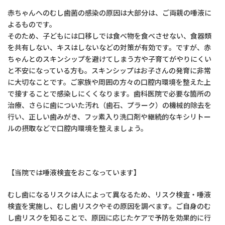
赤ちゃんへのむし歯菌の感染の原因は大部分は、ご両親の唾液に
よるものです。
そのため、子どもには口移しでは食べ物を食べさせない、食器類
を共有しない、キスはしないなどの対策が有効です。ですが、赤
ちゃんとのスキンシップを避けてしまう方や子育てがやりにくい
と不安になっている方も。スキンシップはお子さんの発育に非常
に大切なことです。ご家族や周囲の方々の口腔内環境を整えた上
で接することで感染しにくくなります。歯科医院で必要な箇所の
治療、さらに歯についた汚れ（歯石、プラーク）の機械的除去を
行い、正しい歯みがき、フッ素入り洗口剤や継続的なキシリトー
ルの摂取などで口腔内環境を整えましょう。
【当院では唾液検査をおこなっています】
むし歯になるリスクは人によって異なるため、リスク検査・唾液
検査を実施し、むし歯リスクやその原因を調べます。ご自身のむ
し歯リスクを知ることで、原因に応じたケアで予防を効果的に行