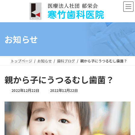
コ
ナ
ン
ビ
テ
ゲ
ン
ー
ツ
シ
へ
ョ
お知らせ
ス
ン
キ
に
ッ
移
プ
動
トップページ
お知らせ
歯科ブログ
親から子にうつるむし歯菌？
親から子にうつるむし歯菌？
最
2022年12月22日
2022年12月22日
終
更
新
日
時
: