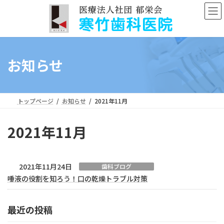
コ
ナ
ン
ビ
テ
ゲ
ン
ー
ツ
シ
へ
ョ
お知らせ
ス
ン
キ
に
ッ
移
プ
動
トップページ
お知らせ
2021年11月
2021年11月
2021年11月24日
歯科ブログ
唾液の役割を知ろう！口の乾燥トラブル対策
最近の投稿