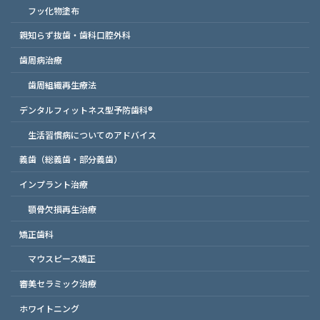
フッ化物塗布
親知らず抜歯・歯科口腔外科
歯周病治療
歯周組織再生療法
デンタルフィットネス型予防歯科®
生活習慣病についてのアドバイス
義歯（総義歯・部分義歯）
インプラント治療
顎骨欠損再生治療
矯正歯科
マウスピース矯正
審美セラミック治療
ホワイトニング