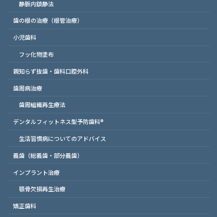
静脈内鎮静法
歯の根の治療（根管治療）
小児歯科
フッ化物塗布
親知らず抜歯・歯科口腔外科
歯周病治療
歯周組織再生療法
デンタルフィットネス型予防歯科®
生活習慣病についてのアドバイス
義歯（総義歯・部分義歯）
インプラント治療
顎骨欠損再生治療
矯正歯科