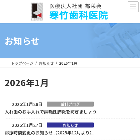
コ
ナ
ン
ビ
テ
ゲ
ン
ー
ツ
シ
へ
ョ
お知らせ
ス
ン
キ
に
ッ
移
プ
動
トップページ
お知らせ
2026年1月
2026年1月
2026年1月28日
歯科ブログ
入れ歯のお手入れで誤嚥性肺炎を防ぎましょう
2026年1月27日
お知らせ
診療時間変更のお知らせ（2025年12月より）