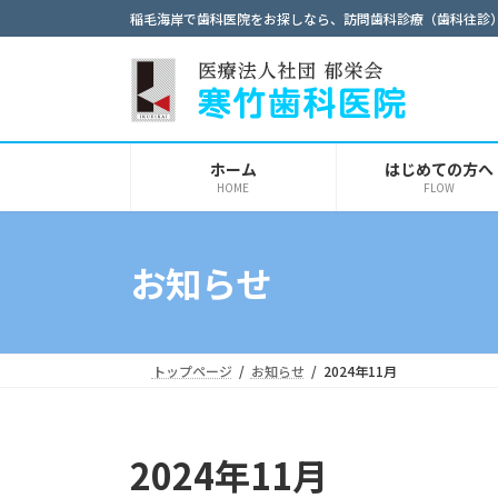
コ
ナ
稲毛海岸で歯科医院をお探しなら、訪問歯科診療（歯科往診
ン
ビ
テ
ゲ
ン
ー
ツ
シ
へ
ョ
ホーム
はじめての方へ
ス
ン
HOME
FLOW
キ
に
ッ
移
プ
動
お知らせ
トップページ
お知らせ
2024年11月
2024年11月