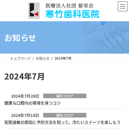
コ
ナ
ン
ビ
テ
ゲ
ン
ー
ツ
シ
へ
ョ
お知らせ
ス
ン
キ
に
ッ
移
プ
動
トップページ
お知らせ
2024年7月
2024年7月
2024年7月28日
歯科ブログ
健康な口腔内の環境を保つコツ
2024年7月18日
歯科ブログ
知覚過敏の原因と予防方法を知って、冷たいスイーツを楽しもう