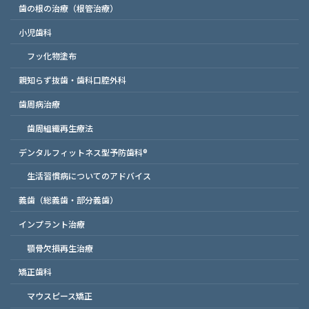
歯の根の治療（根管治療）
小児歯科
フッ化物塗布
親知らず抜歯・歯科口腔外科
歯周病治療
歯周組織再生療法
デンタルフィットネス型予防歯科®
生活習慣病についてのアドバイス
義歯（総義歯・部分義歯）
インプラント治療
顎骨欠損再生治療
矯正歯科
マウスピース矯正