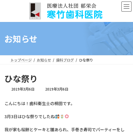
コ
ナ
ン
ビ
テ
ゲ
ン
ー
ツ
シ
へ
ョ
お知らせ
ス
ン
キ
に
ッ
移
プ
動
トップページ
お知らせ
歯科ブログ
ひな祭り
ひな祭り
最
2019年3月6日
2019年3月6日
終
更
こんにちは！歯科衛生士の桐田です。
新
日
時
3月3日はひな祭りでしたね
:
我が家も桜餅とケーキと雛あられ、手巻き寿司でパーティーをし