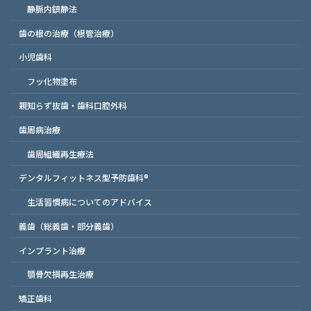
静脈内鎮静法
歯の根の治療（根管治療）
小児歯科
フッ化物塗布
親知らず抜歯・歯科口腔外科
歯周病治療
歯周組織再生療法
デンタルフィットネス型予防歯科®
生活習慣病についてのアドバイス
義歯（総義歯・部分義歯）
インプラント治療
顎骨欠損再生治療
矯正歯科