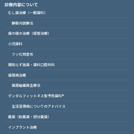
診療内容について
むし歯治療（一般歯科）
静脈内鎮静法
歯の根の治療（根管治療）
小児歯科
フッ化物塗布
親知らず抜歯・歯科口腔外科
歯周病治療
歯周組織再生療法
デンタルフィットネス型予防歯科®
生活習慣病についてのアドバイス
義歯（総義歯・部分義歯）
インプラント治療