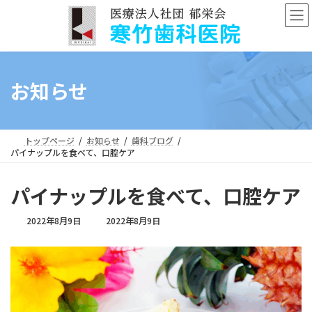
コ
ナ
ン
ビ
テ
ゲ
ン
ー
ツ
シ
へ
ョ
お知らせ
ス
ン
キ
に
ッ
移
プ
動
トップページ
お知らせ
歯科ブログ
パイナップルを食べて、口腔ケア
パイナップルを食べて、口腔ケア
最
2022年8月9日
2022年8月9日
終
更
新
日
時
: