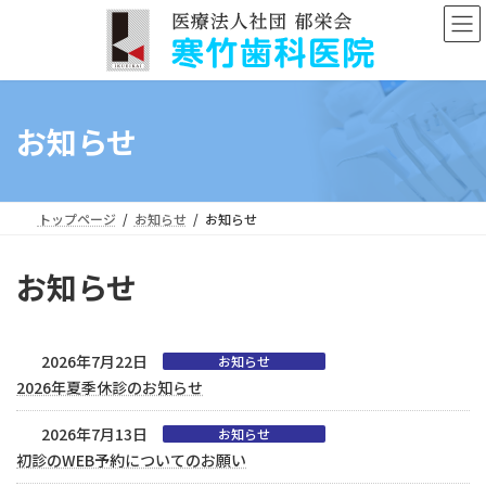
コ
ナ
ン
ビ
テ
ゲ
ン
ー
ツ
シ
へ
ョ
お知らせ
ス
ン
キ
に
ッ
移
プ
動
トップページ
お知らせ
お知らせ
お知らせ
2026年7月22日
お知らせ
2026年夏季休診のお知らせ
2026年7月13日
お知らせ
初診のWEB予約についてのお願い