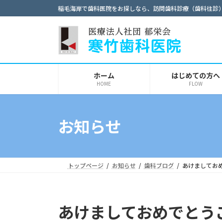
コ
ナ
稲毛海岸で歯科医院をお探しなら、訪問歯科診療（歯科往診
ン
ビ
テ
ゲ
ン
ー
ツ
シ
へ
ョ
ホーム
はじめての方へ
ス
ン
HOME
FLOW
キ
に
ッ
移
プ
動
お知らせ
トップページ
お知らせ
歯科ブログ
あけましてお
あけましておめでとう