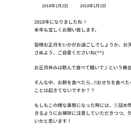
最
2018年1月2日
2018年1月2日
終
更
2018年になりましたね
新
日
本年も宜しくお願い致します。
時
:
皆様お正月をいかがお過ごしでしょうか、お
さぬよう、ご自愛くださいね(^^)
お正月休みは飲んで食べて騒いで♪という機
そんな中、お餅を食べたら...‼︎おせちを食べたら
ことは起きてないですか？？
もしもこの様な事態になった時には、①詰め
きるようにお掃除に注意していただきつつ、
いかと思います！