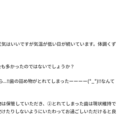
天気はいいですが気温が低い日が続いています。体調くず
会も多かったのではないでしょうか？
...‼︎歯の詰め物がとれてしまったーーーー(°_°)‼︎なんて
物は保管していただき、②とれてしまった歯は現状維持で
欠けたりしないようにいたわってお過ごしいただけると良