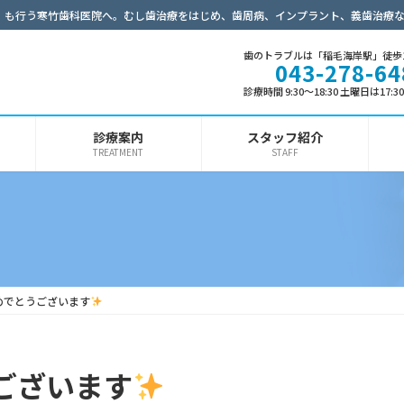
）も行う寒竹歯科医院へ。むし歯治療をはじめ、歯周病、インプラント、義歯治療
歯のトラブルは「稲毛海岸駅」徒歩
043-278-64
診療時間 9:30～18:30 土曜日は17:
診療案内
スタッフ紹介
TREATMENT
STAFF
めでとうございます
ございます