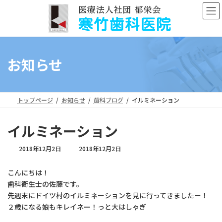
コ
ナ
ン
ビ
テ
ゲ
ン
ー
ツ
シ
へ
ョ
お知らせ
ス
ン
キ
に
ッ
移
プ
動
トップページ
お知らせ
歯科ブログ
イルミネーション
イルミネーション
最
2018年12月2日
2018年12月2日
終
更
こんにちは！
新
歯科衛生士の佐藤です。
日
時
先週末にドイツ村のイルミネーションを見に行ってきましたー！
:
２歳になる娘もキレイネー！っと大はしゃぎ