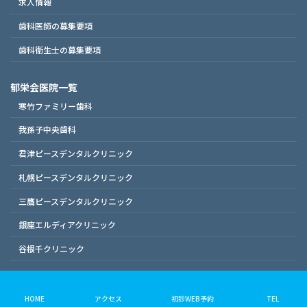
求人情報
歯科医師の募集要項
歯科衛生士の募集要項
郁栄会医院一覧
寒竹ファミリー歯科
我孫子中央歯科
君津ピースデンタルクリニック
札幌ピースデンタルクリニック
三鷹ピースデンタルクリニック
銀座エルディアクリニック
谷根千クリニック
Copyright © 寒竹歯科医院 | 稲毛海岸駅（南口）より徒歩1分の歯医者 All Rights
Reserved.
HOME
アクセス
初診WEB予約
TEL