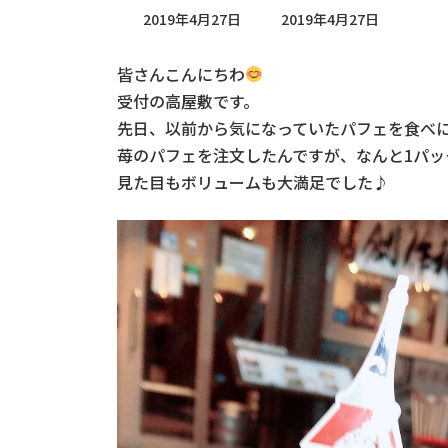
最
2019年4月27日
2019年4月27日
終
更
皆さんこんにちわ
新
日
受付の高屋敷です。
時
先日、以前から気になっていたパフェを食べ
:
苺のパフェを注文したんですが、なんと1パッ
見た目もボリュームも大満足でした♪