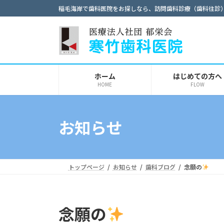
コ
ナ
稲毛海岸で歯科医院をお探しなら、訪問歯科診療（歯科往診
ン
ビ
テ
ゲ
ン
ー
ツ
シ
へ
ョ
ホーム
はじめての方へ
ス
ン
HOME
FLOW
キ
に
ッ
移
プ
動
お知らせ
トップページ
お知らせ
歯科ブログ
念願の
念願の